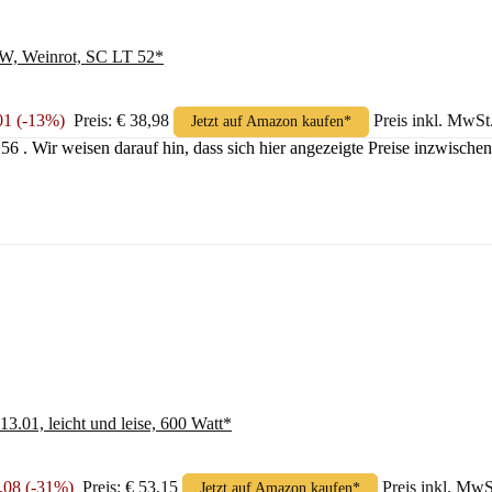
 W, Weinrot, SC LT 52*
,01 (-13%)
Preis: € 38,98
Preis inkl. MwSt
Jetzt auf Amazon kaufen*
8:56 . Wir weisen darauf hin, dass sich hier angezeigte Preise inzwisc
3.01, leicht und leise, 600 Watt*
4,08 (-31%)
Preis: € 53,15
Preis inkl. MwS
Jetzt auf Amazon kaufen*