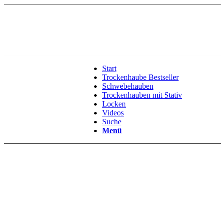
Start
Trockenhaube Bestseller
Schwebehauben
Trockenhauben mit Stativ
Locken
Videos
Suche
Menü