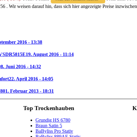
8:56 . Wir weisen darauf hin, dass sich hier angezeigte Preise inzwisc
ptember 2016 - 13:38
e VSDR5815E
19. August 2016 - 11:14
0
8. Juni 2016 - 14:32
mfort
22. April 2016 - 14:05
780
1. Februar 2013 - 18:31
Top Trockenhauben
K
Grundig HS 6780
Braun Satin 5
BaByliss Pro Stativ
BaByliss 889AE Stativ